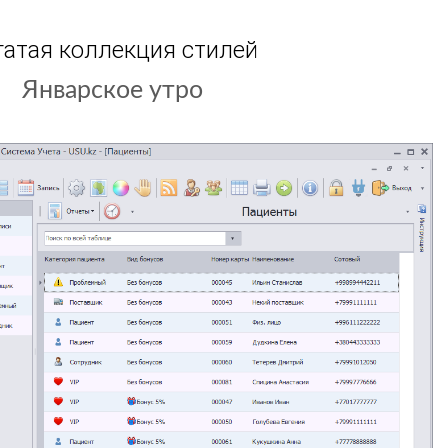
гатая коллекция стилей
Игровой дизайн
Январское утро