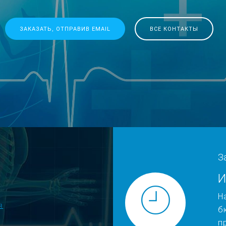
ЗАКАЗАТЬ, ОТПРАВИВ EMAIL
ВСЕ КОНТАКТЫ
З
И
Н
я
б
п