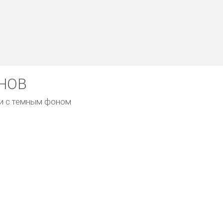
НОВ
ли с темным фоном