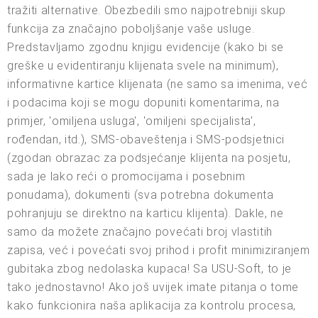
tražiti alternative. Obezbedili smo najpotrebniji skup
funkcija za značajno poboljšanje vaše usluge.
Predstavljamo zgodnu knjigu evidencije (kako bi se
greške u evidentiranju klijenata svele na minimum),
informativne kartice klijenata (ne samo sa imenima, već
i podacima koji se mogu dopuniti komentarima, na
primjer, 'omiljena usluga', 'omiljeni specijalista',
rođendan, itd.), SMS-obaveštenja i SMS-podsjetnici
(zgodan obrazac za podsjećanje klijenta na posjetu,
sada je lako reći o promocijama i posebnim
ponudama), dokumenti (sva potrebna dokumenta
pohranjuju se direktno na karticu klijenta). Dakle, ne
samo da možete značajno povećati broj vlastitih
zapisa, već i povećati svoj prihod i profit minimiziranjem
gubitaka zbog nedolaska kupaca! Sa USU-Soft, to je
tako jednostavno! Ako još uvijek imate pitanja o tome
kako funkcionira naša aplikacija za kontrolu procesa,