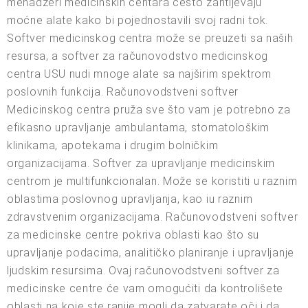
menadžeri medicinskih centara često zahtijevaju
moćne alate kako bi pojednostavili svoj radni tok.
Softver medicinskog centra može se preuzeti sa naših
resursa, a softver za računovodstvo medicinskog
centra USU nudi mnoge alate sa najširim spektrom
poslovnih funkcija. Računovodstveni softver
Medicinskog centra pruža sve što vam je potrebno za
efikasno upravljanje ambulantama, stomatološkim
klinikama, apotekama i drugim bolničkim
organizacijama. Softver za upravljanje medicinskim
centrom je multifunkcionalan. Može se koristiti u raznim
oblastima poslovnog upravljanja, kao iu raznim
zdravstvenim organizacijama. Računovodstveni softver
za medicinske centre pokriva oblasti kao što su
upravljanje podacima, analitičko planiranje i upravljanje
ljudskim resursima. Ovaj računovodstveni softver za
medicinske centre će vam omogućiti da kontrolišete
oblasti na koje ste ranije mogli da zatvarate oči i da