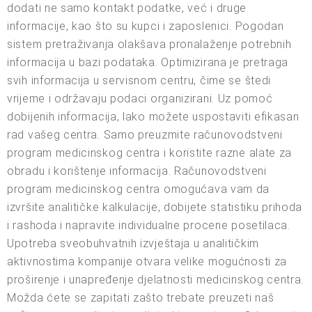
dodati ne samo kontakt podatke, već i druge
informacije, kao što su kupci i zaposlenici. Pogodan
sistem pretraživanja olakšava pronalaženje potrebnih
informacija u bazi podataka. Optimizirana je pretraga
svih informacija u servisnom centru, čime se štedi
vrijeme i održavaju podaci organizirani. Uz pomoć
dobijenih informacija, lako možete uspostaviti efikasan
rad vašeg centra. Samo preuzmite računovodstveni
program medicinskog centra i koristite razne alate za
obradu i korištenje informacija. Računovodstveni
program medicinskog centra omogućava vam da
izvršite analitičke kalkulacije, dobijete statistiku prihoda
i rashoda i napravite individualne procene posetilaca.
Upotreba sveobuhvatnih izvještaja u analitičkim
aktivnostima kompanije otvara velike mogućnosti za
proširenje i unapređenje djelatnosti medicinskog centra.
Možda ćete se zapitati zašto trebate preuzeti naš