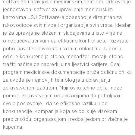
softver za upravljanje medicinskim centrom. Odgovor je
jednostavan: softver za upravljanje medicinskim
kartonima USU Software-a posebno je dizajniran za
rukovodioce svih nivoa i organizacije svih vrsta. Idealan
je za upravljanje složenim slučajevima u isto vrijeme,
omogućavajući vam da efikasno kontrolišete, razvijate i
poboljšavate aktivnosti u raznim oblastima. U poslu
gdje je konkurencija stalna, menadžeri moraju stalno
tražiti načine da napreduju na ljestvici karijere. Ovaj
program medicinske dokumentacije pruža odličnu priliku
za uvođenje najnovijih tehnologija u upravljanju
zdravstvenom zaštitom. Najnovija tehnologija može
pomoći zdravstvenim organizacijama da poboljšaju
svoje poslovanje i da se efikasno razlikuju od
konkurencije. Kompanija koja se odlikuje visokom
preciznošću, organizacijom i redoslijedom privlačna je
kupcima.