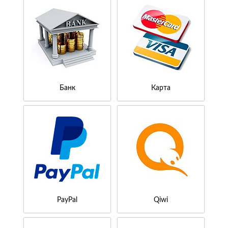
Банк
Карта
PayPal
Qiwi