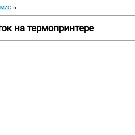
 МИС
››
ток на термопринтере