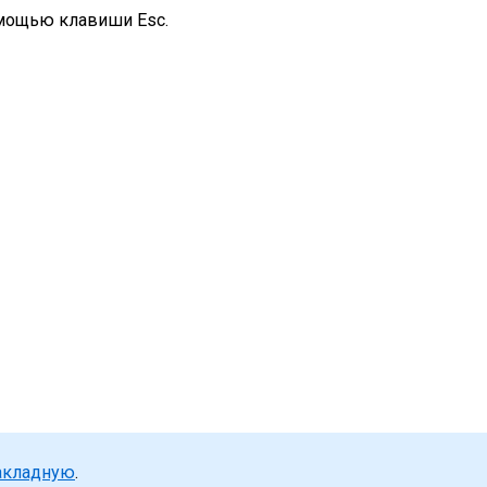
омощью клавиши Esc.
акладную
.